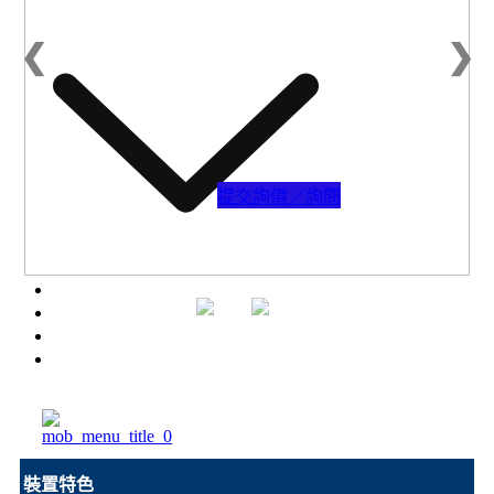
下載專區
❮
❯
提交詢價／詢問
陶瓷膜過濾(CMF)
配件器材
高分子膜過濾(PMF)
瑞儀商城
汽化滲透分離(PV/VP)
應用領域
電透析過濾(ED)
聯絡我們
薄膜蒸餾過濾(MD)
問與答
設備實績
裝置特色