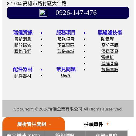
821004 高雄市路竹區大仁路
0926-147-476
瑞儀資訊
服務項目
膜過濾技術
最新消息
服務項目
陶瓷膜
關於瑞儀
下載專區
高分子膜
聯絡我們
瑞儀商城
滲透蒸發
電透析
薄膜蒸餾
配件器材
常見問題
設備實績
Q&A
配件器材
Copyright ©2026瑞儀企業有限公司 All Rights Reserved.
層析管柱套組
柱頭單件