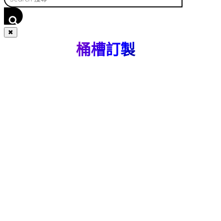
✖
桶槽訂製
說明 :
專營不鏽鋼、玻璃桶槽設計訂製，客戶提供安裝與使用需
求，本公司可代客設計、訂製、到府安裝。
了解更多