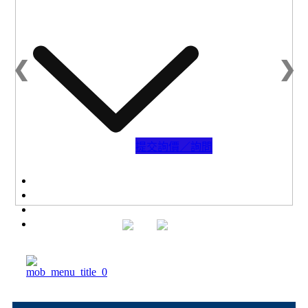
下載專區
❮
❯
提交詢價／詢問
陶瓷膜過濾(CMF)
配件器材
高分子膜過濾(PMF)
瑞儀商城
汽化滲透分離(PV/VP)
應用領域
電透析過濾(ED)
聯絡我們
薄膜蒸餾過濾(MD)
問與答
設備實績