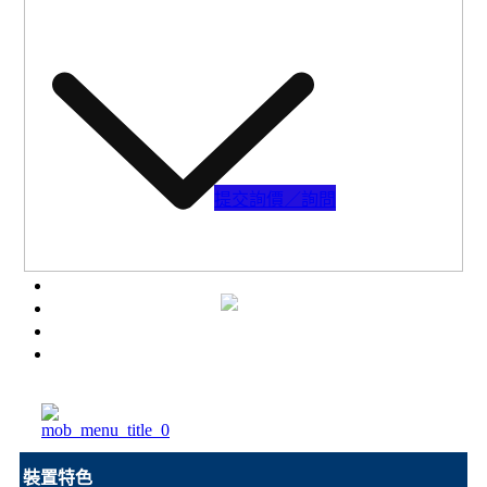
下載專區
提交詢價／詢問
陶瓷膜過濾(CMF)
配件器材
高分子膜過濾(PMF)
瑞儀商城
汽化滲透分離(PV/VP)
應用領域
電透析過濾(ED)
聯絡我們
薄膜蒸餾過濾(MD)
問與答
設備實績
裝置特色