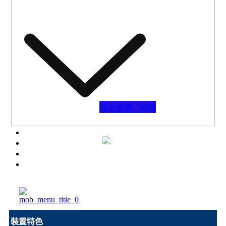
下載專區
提交詢價／詢問
陶瓷膜過濾(CMF)
配件器材
高分子膜過濾(PMF)
瑞儀商城
汽化滲透分離(PV/VP)
應用領域
電透析過濾(ED)
聯絡我們
薄膜蒸餾過濾(MD)
問與答
設備實績
裝置特色